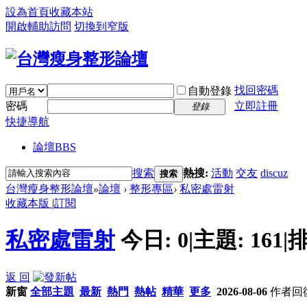
設為首頁
收藏本站
開啟輔助訪問
切換到窄版
找回密碼
自動登錄
密碼
立即註冊
登錄
快捷導航
論壇
BBS
搜索
熱搜:
活動
交友
discuz
搜索
台灣瘦身整形論壇
»
論壇
›
整形專區
›
私密處雷射
收藏本版
|
訂閱
私密處雷射
今日:
0
|
主題:
161
|
排
返 回
新窗
全部主題
最新
熱門
熱帖
精華
更多
2026-08-06
作者
回