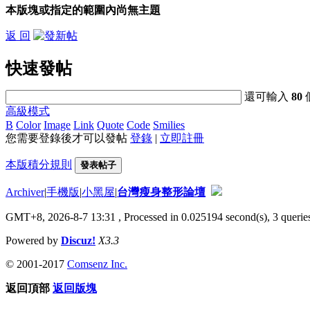
本版塊或指定的範圍內尚無主題
返 回
快速發帖
還可輸入
80
高級模式
B
Color
Image
Link
Quote
Code
Smilies
您需要登錄後才可以發帖
登錄
|
立即註冊
本版積分規則
發表帖子
Archiver
|
手機版
|
小黑屋
|
台灣瘦身整形論壇
GMT+8, 2026-8-7 13:31
, Processed in 0.025194 second(s), 3 queries
Powered by
Discuz!
X3.3
© 2001-2017
Comsenz Inc.
返回頂部
返回版塊