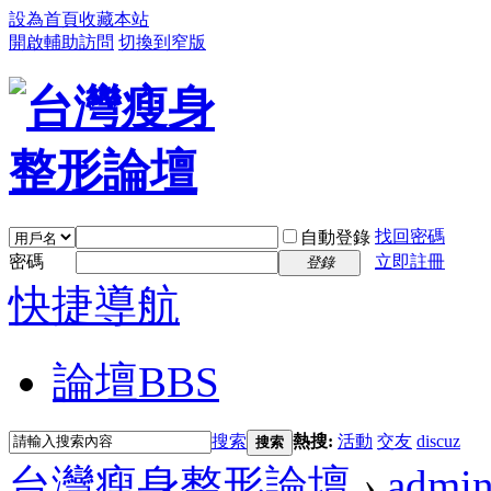
設為首頁
收藏本站
開啟輔助訪問
切換到窄版
找回密碼
自動登錄
密碼
立即註冊
登錄
快捷導航
論壇
BBS
搜索
熱搜:
活動
交友
discuz
搜索
台灣瘦身整形論壇
›
admi