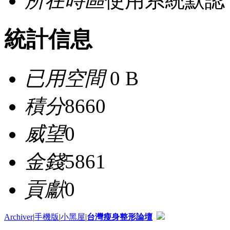
所在時區
使用系統默認
統計信息
已用空間
0 B
積分
8660
威望
0
金錢
5861
貢獻
0
Archiver
|
手機版
|
小黑屋
|
台灣瘦身整形論壇