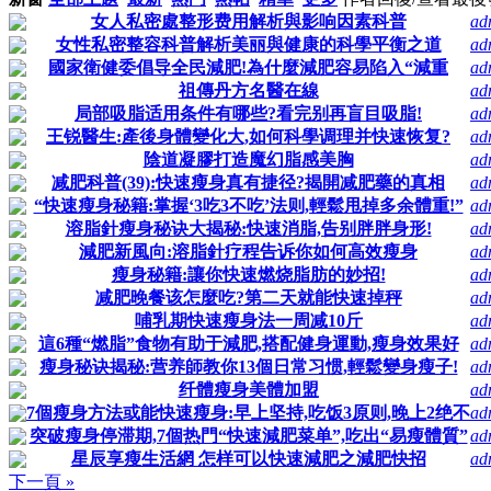
女人私密處整形费用解析與影响因素科普
ad
女性私密整容科普解析美丽與健康的科學平衡之道
ad
國家衛健委倡导全民減肥!為什麼減肥容易陷入“減重
ad
祖傳丹方名醫在線
ad
局部吸脂适用条件有哪些?看完别再盲目吸脂!
ad
王锐醫生:產後身體變化大,如何科學调理并快速恢复?
ad
陰道凝膠打造魔幻脂感美胸
ad
减肥科普(39):快速瘦身真有捷径?揭開减肥藥的真相
ad
“快速瘦身秘籍:掌握‘3吃3不吃’法则,輕鬆甩掉多余體重!”
ad
溶脂針瘦身秘诀大揭秘:快速消脂,告别胖胖身形!
ad
減肥新風向:溶脂針疗程告诉你如何高效瘦身
ad
瘦身秘籍:讓你快速燃烧脂肪的妙招!
ad
减肥晚餐该怎麼吃?第二天就能快速掉秤
ad
哺乳期快速瘦身法一周减10斤
ad
這6種“燃脂”食物有助于減肥,搭配健身運動,瘦身效果好
ad
瘦身秘诀揭秘:营养師教你13個日常习惯,輕鬆變身瘦子!
ad
纤體瘦身美體加盟
ad
7個瘦身方法或能快速瘦身:早上坚持,吃饭3原则,晚上2绝不
ad
突破瘦身停滞期,7個热門“快速減肥菜单”,吃出“易瘦體質”
ad
星辰享瘦生活網 怎样可以快速減肥之減肥快招
ad
下一頁 »