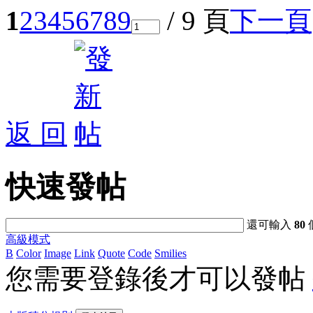
1
2
3
4
5
6
7
8
9
/ 9 頁
下一頁
返 回
快速發帖
還可輸入
80
高級模式
B
Color
Image
Link
Quote
Code
Smilies
您需要登錄後才可以發帖