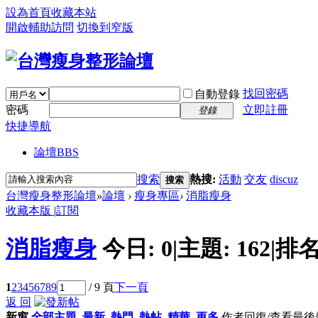
設為首頁
收藏本站
開啟輔助訪問
切換到窄版
找回密碼
自動登錄
密碼
立即註冊
登錄
快捷導航
論壇
BBS
搜索
熱搜:
活動
交友
discuz
搜索
台灣瘦身整形論壇
»
論壇
›
瘦身專區
›
消脂瘦身
收藏本版
|
訂閱
消脂瘦身
今日:
0
|
主題:
162
|
排名
1
2
3
4
5
6
7
8
9
/ 9 頁
下一頁
返 回
新窗
全部主題
最新
熱門
熱帖
精華
更多
作者
回復/查看
最後