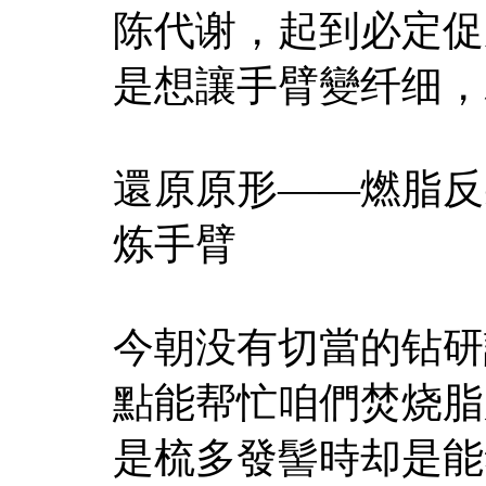
陈代谢，起到必定促
是想讓手臂變纤细，
還原原形——燃脂反
炼手臂
今朝没有切當的钻研
點能帮忙咱們焚烧脂
是梳多發髻時却是能