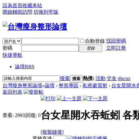
設為首頁
收藏本站
開啟輔助訪問
切換到窄版
找回密碼
自動登錄
密碼
立即註冊
登錄
快捷導航
論壇
BBS
搜索
熱搜:
活動
交友
discuz
搜索
台灣瘦身整形論壇
»
論壇
›
整形專區
›
私密處雷射
›
台女星開水吞
返回列表
台女星開水吞蚯蚓 各
查看:
2993
|
回復:
0
[複製鏈接]
電梯直達