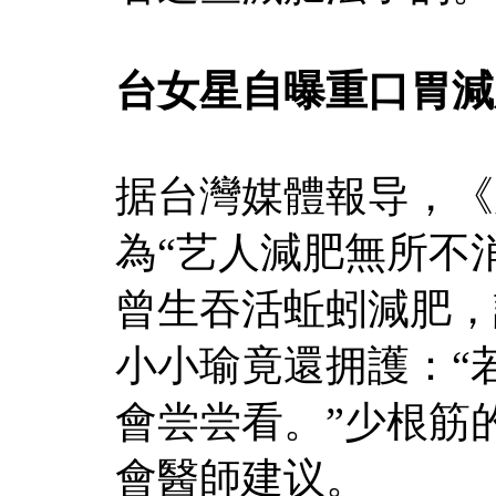
台女星自曝重口胃減
据台灣媒體報导，《
為“艺人減肥無所不
曾生吞活蚯蚓減肥，
小小瑜竟還拥護：“
會尝尝看。”少根筋
會醫師建议。