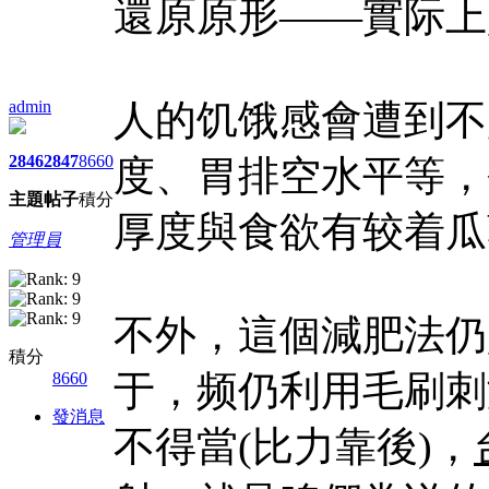
還原原形——實际上
admin
人的饥饿感會遭到不
2846
2847
8660
度、胃排空水平等，
主題
帖子
積分
厚度與食欲有较着瓜
管理員
不外，這個減肥法仍
積分
于，频仍利用毛刷刺
8660
發消息
不得當(比力靠後)，