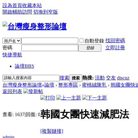
設為首頁
收藏本站
開啟輔助訪問
切換到窄版
找回密碼
自動登錄
密碼
立即註冊
登錄
快捷導航
論壇
BBS
搜索
熱搜:
活動
交友
discuz
搜索
台灣瘦身整形論壇
»
論壇
›
整形專區
›
蜜桃絨隆乳
›
韩國女團快
返回列表
韩國女團快速減肥法
查看:
1637
|
回復:
0
[複製鏈接]
admin