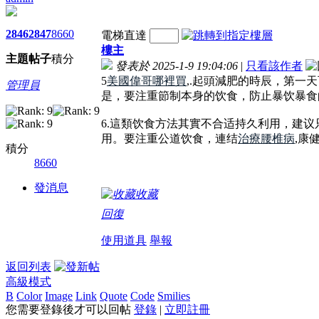
2846
2847
8660
電梯直達
樓主
主題
帖子
積分
發表於 2025-1-9 19:04:06
|
只看該作者
5
美國偉哥哪裡買
,.起頭減肥的時辰，第一
管理員
是，要注重節制本身的饮食，防止暴饮暴食
6.這類饮食方法其實不合适持久利用，建议
用。要注重公道饮食，連结
治療腰椎病
,康
積分
8660
發消息
收藏
回復
使用道具
舉報
返回列表
高級模式
B
Color
Image
Link
Quote
Code
Smilies
您需要登錄後才可以回帖
登錄
|
立即註冊