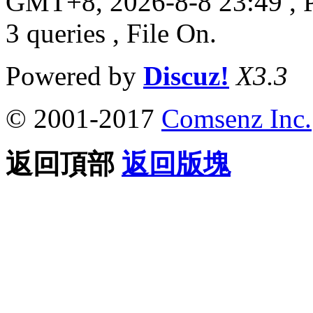
GMT+8, 2026-8-8 23:49
, 
3 queries , File On.
Powered by
Discuz!
X3.3
© 2001-2017
Comsenz Inc.
返回頂部
返回版塊