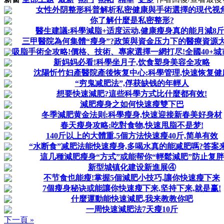
女性外阴整形科普解析私密健康與手術選擇的現代视
你了解什麼是私密整形?
醫生建議:科學減脂+适度运动,健康瘦身真的能月減8斤
三甲醫院為何集體“瘦身”?政策與資金压力下的醫療資源
吸脂手術全攻略!價格、技術、專家選擇一網打尽!全國40+城市
新妈妈必看!科學坐月子,饮食塑身美容全攻略
沈陽忻竹妇產醫院產後恢复中心:科學管理,快速恢复健
“穷鬼减肥法”,俘获缺钱的年輕人
想要快速減肥?這些科學方式比什麼都有效!
減肥瘦身之如何快速瘦雙下巴
冬季減肥黄金法则:科學瘦身,快速迎接新春美好身材
春天瘦身攻略:吃對食物,快速甩脂不是梦!
140斤以上的大體重,5個方法快速瘦40斤,简单有效
“水断食”减肥法能快速瘦身,多喝水真的能减肥嗎?答案
這几種減肥瘦身“方式”或能帮你“輕鬆減肥”防止复胖
新型城镇化建设新進展④
不节食也能瘦!掌握5個減肥小技巧,讓你快速瘦下来
7個瘦身秘诀或能讓你快速瘦下来,坚持下来,就是赢!
什麼運動能快速減肥,我来教教你吧
一周快速減肥法7天瘦10斤
下一頁 »