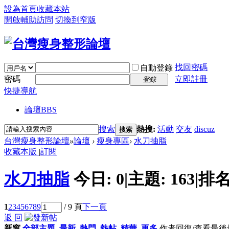
設為首頁
收藏本站
開啟輔助訪問
切換到窄版
找回密碼
自動登錄
密碼
立即註冊
登錄
快捷導航
論壇
BBS
搜索
熱搜:
活動
交友
discuz
搜索
台灣瘦身整形論壇
»
論壇
›
瘦身專區
›
水刀抽脂
收藏本版
|
訂閱
水刀抽脂
今日:
0
|
主題:
163
|
排名
1
2
3
4
5
6
7
8
9
/ 9 頁
下一頁
返 回
新窗
全部主題
最新
熱門
熱帖
精華
更多
作者
回復/查看
最後