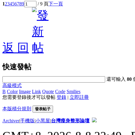
1
2
3
4
5
6
7
8
9
/ 9 頁
下一頁
返 回
快速發帖
還可輸入
80
高級模式
B
Color
Image
Link
Quote
Code
Smilies
您需要登錄後才可以發帖
登錄
|
立即註冊
本版積分規則
發表帖子
Archiver
|
手機版
|
小黑屋
|
台灣瘦身整形論壇